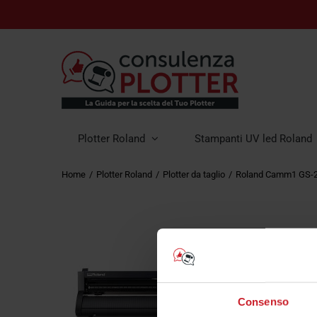
Plotter Roland
Stampanti UV led Roland
Home
Plotter Roland
Plotter da taglio
Roland Camm1 GS-
Consenso