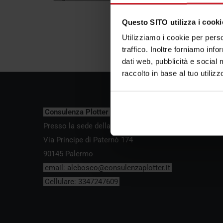
Questo SITO utilizza i cooki
Utilizziamo i cookie per perso
traffico. Inoltre forniamo info
dati web, pubblicità e social 
raccolto in base al tuo utilizz
Consulenza Plotter
Presso la sede della Bosco forniture Grafiche s.a.s.
Via Principe di Paternò 174
90145 Palermo
email:
alebosco@consulenzaplotter.it
Cellulare:
3347247609