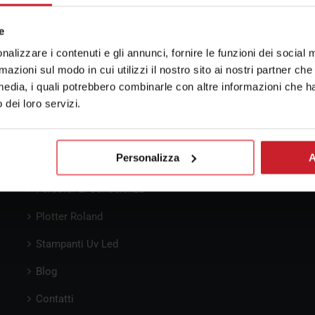
e
nalizzare i contenuti e gli annunci, fornire le funzioni dei social 
rmazioni sul modo in cui utilizzi il nostro sito ai nostri partner ch
media, i quali potrebbero combinarle con altre informazioni che ha
o dei loro servizi.
Personalizza
A
Pre-Consulenza
Percorsi di Consulenza
Plotter Roland
Stampanti Uv Led
Blog
Contatti