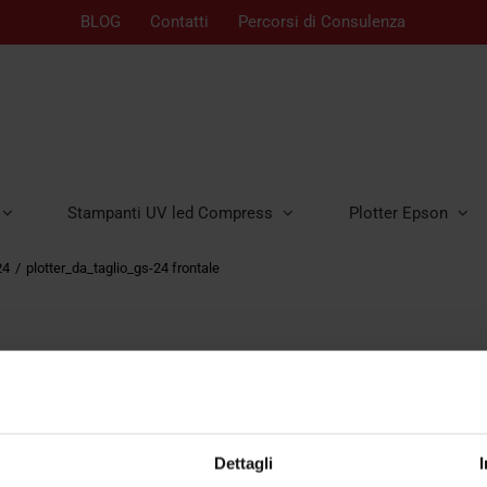
BLOG
Contatti
Percorsi di Consulenza
Stampanti UV led Compress
Plotter Epson
24
plotter_da_taglio_gs-24 frontale
Dettagli