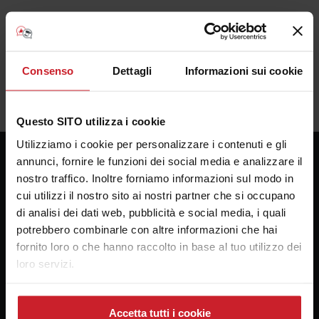
Consenso
Dettagli
Informazioni sui cookie
Questo SITO utilizza i cookie
Utilizziamo i cookie per personalizzare i contenuti e gli
annunci, fornire le funzioni dei social media e analizzare il
nostro traffico. Inoltre forniamo informazioni sul modo in
Consulenza Plotter
cui utilizzi il nostro sito ai nostri partner che si occupano
Presso la sede della Bosco forniture Grafiche s.a.s.
di analisi dei dati web, pubblicità e social media, i quali
potrebbero combinarle con altre informazioni che hai
Via Principe di Paternò 174
fornito loro o che hanno raccolto in base al tuo utilizzo dei
90145 Palermo
loro servizi.
email:
alebosco@consulenzaplotter.it
Cellulare:
3347247609
Accetta tutti i cookie