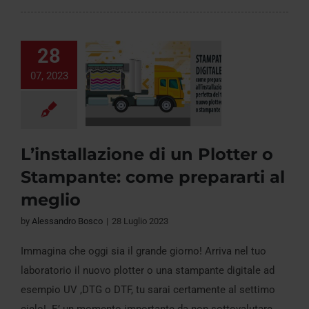
28
07, 2023
L’installazione di un Plotter o
L’installazione di un
Stampante: come prepararti al
Plotter o
meglio
Stampante: come
prepararti al meglio
by
Alessandro Bosco
|
28 Luglio 2023
Immagina che oggi sia il grande giorno! Arriva nel tuo
laboratorio il nuovo plotter o una stampante digitale ad
esempio UV ,DTG o DTF, tu sarai certamente al settimo
cielo! E’ un momento importante da non sottovalutare