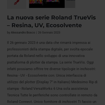
La nuova serie Roland TrueVis
La nuova serie
– Resina, UV, Ecosolvente
Roland TrueVis –
by
Alessandro Bosco
|
26 Gennaio 2023
Resina, UV,
Ecosolvente
Il 26 gennaio 2023 è una data che rimarrà impressa ai
professionisti della stampa digitale, per svolta epocale
portata da Roland nello sviluppo di una innovativa
piattaforma di plotter da stampa. La serie TrueVis. Oggi
infatti possiamo offrire tre diverse tipologie in inchiostri:
Resina - UV - Ecosolvente con: Unica interfaccia di
utilizzo del plotter (Display 7’’ in Italiano) Medesimo Rip di
stampa - Roland VersaWorks 6 Una sola assistenza
Tecnica Tutte le periferiche sono controllate in remoto da
Roland Connect. Unico fornitore di inchiostri Ti faccio un