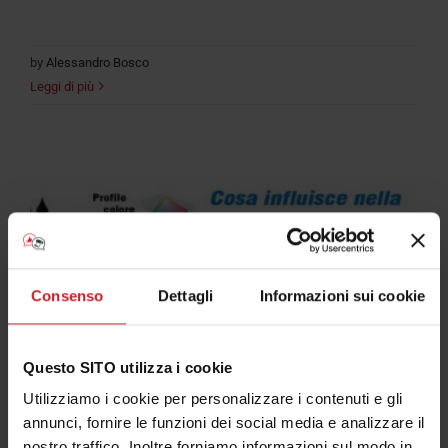
by
Alessandro Bosco
Leggi di più
Consenso
Dettagli
Informazioni sui cookie
Questo SITO utilizza i cookie
Utilizziamo i cookie per personalizzare i contenuti e gli
annunci, fornire le funzioni dei social media e analizzare il
nostro traffico. Inoltre forniamo informazioni sul modo in