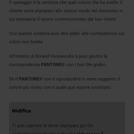
Il vantaggio è la certezza che quel colore che ha scelto il
cliente verrà stampato allo stesso modo nel momento in
cui stamperai il lavoro commissionato dai tuoi clienti.
Con questo sistema puoi dire addio alle contestazioni sui
colori non fedele
All’interno di Roland Versaworks 6 puoi gestire la
corrispondenza
PANTONE®
con i tuoi file grafici.
Se il
PANTONE®
non è riproducibile ti viene suggerito il
colore più vicino con il quale può essere sostituito.
Nidifica
Ti può capitare di dover stampare più file
contemporaneamente e di voler
ottimizzare il