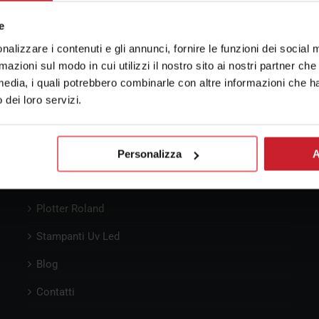
e
nalizzare i contenuti e gli annunci, fornire le funzioni dei social 
rmazioni sul modo in cui utilizzi il nostro sito ai nostri partner ch
media, i quali potrebbero combinarle con altre informazioni che ha
o dei loro servizi.
Pre-Consulenza
Personalizza
A
Percorsi di Consulenza
Plotter Roland
Stampanti Uv Led
Blog
Contatti