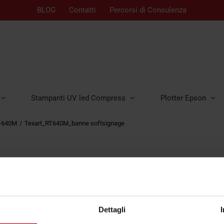
BLOG
Contatti
Percorsi di Consulenza
Stampanti UV led Compress
Plotter Epson
T-640M
Texart_RT640M_banne softsignage
Dettagli