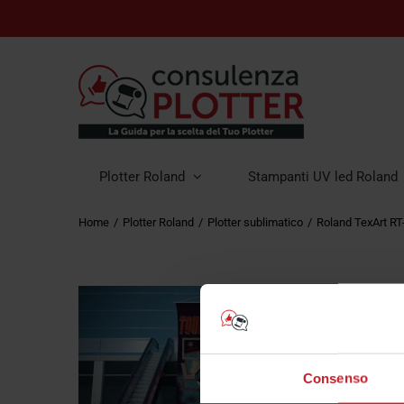
Plotter Roland
Stampanti UV led Roland
Home
Plotter Roland
Plotter sublimatico
Roland TexArt R
Consenso