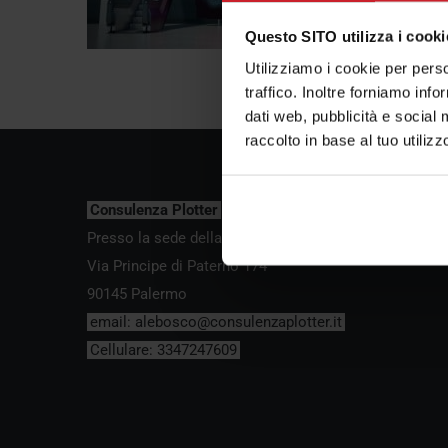
Questo SITO utilizza i cooki
Utilizziamo i cookie per perso
traffico. Inoltre forniamo info
dati web, pubblicità e social 
raccolto in base al tuo utilizz
Consulenza Plotter
Presso la sede della Bosco forniture Grafiche s.a.s.
Via Principe di Paternò 174
90145 Palermo
email:
alebosco@consulenzaplotter.it
Cellulare:
3347247609