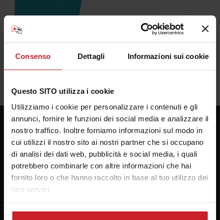
Consenso
Dettagli
Informazioni sui cookie
Questo SITO utilizza i cookie
Utilizziamo i cookie per personalizzare i contenuti e gli
annunci, fornire le funzioni dei social media e analizzare il
nostro traffico. Inoltre forniamo informazioni sul modo in
cui utilizzi il nostro sito ai nostri partner che si occupano
Consulenza Plotter
di analisi dei dati web, pubblicità e social media, i quali
Presso la sede della Bosco forniture Grafiche s.a.s.
potrebbero combinarle con altre informazioni che hai
Via Principe di Paternò 174
fornito loro o che hanno raccolto in base al tuo utilizzo dei
90145 Palermo
loro servizi.
email:
alebosco@consulenzaplotter.it
Cellulare:
3347247609