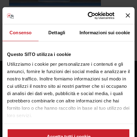
Consenso
Dettagli
Informazioni sui cookie
Questo SITO utilizza i cookie
Utilizziamo i cookie per personalizzare i contenuti e gli
annunci, fornire le funzioni dei social media e analizzare il
nostro traffico. Inoltre forniamo informazioni sul modo in
Consulenza Plotter
cui utilizzi il nostro sito ai nostri partner che si occupano
di analisi dei dati web, pubblicità e social media, i quali
Presso la sede della Bosco forniture Grafiche s.a.s.
potrebbero combinarle con altre informazioni che hai
Via Principe di Paternò 174
fornito loro o che hanno raccolto in base al tuo utilizzo dei
90145 Palermo
loro servizi.
email:
alebosco@consulenzaplotter.it
Cellulare:
3347247609
Accetta tutti i cookie