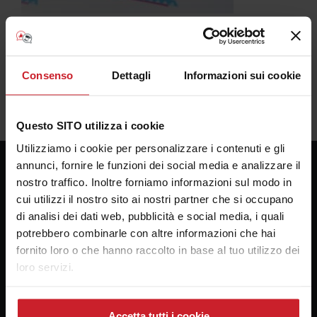
Consenso
Dettagli
Informazioni sui cookie
Questo SITO utilizza i cookie
Utilizziamo i cookie per personalizzare i contenuti e gli
annunci, fornire le funzioni dei social media e analizzare il
nostro traffico. Inoltre forniamo informazioni sul modo in
Consulenza Plotter
cui utilizzi il nostro sito ai nostri partner che si occupano
di analisi dei dati web, pubblicità e social media, i quali
Presso la sede della Bosco forniture Grafiche s.a.s.
potrebbero combinarle con altre informazioni che hai
Via Principe di Paternò 174
fornito loro o che hanno raccolto in base al tuo utilizzo dei
90145 Palermo
loro servizi.
email:
alebosco@consulenzaplotter.it
Cellulare:
3347247609
Accetta tutti i cookie