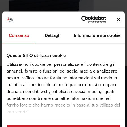
Consenso
Dettagli
Informazioni sui cookie
Questo SITO utilizza i cookie
Utilizziamo i cookie per personalizzare i contenuti e gli
annunci, fornire le funzioni dei social media e analizzare il
nostro traffico. Inoltre forniamo informazioni sul modo in
cui utilizzi il nostro sito ai nostri partner che si occupano
Consulenza Plotter
di analisi dei dati web, pubblicità e social media, i quali
Presso la sede della Bosco forniture Grafiche s.a.s.
potrebbero combinarle con altre informazioni che hai
fornito loro o che hanno raccolto in base al tuo utilizzo dei
Via Principe di Paternò 174
loro servizi.
90145 Palermo
email:
alebosco@consulenzaplotter.it