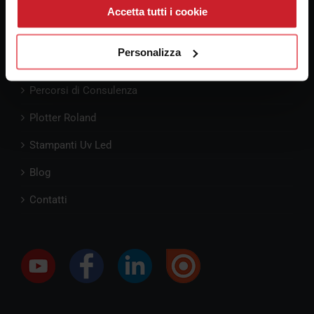
Cellulare:
3347247609
Accetta tutti i cookie
Personalizza
Pre-Consulenza
Percorsi di Consulenza
Plotter Roland
Stampanti Uv Led
Blog
Contatti