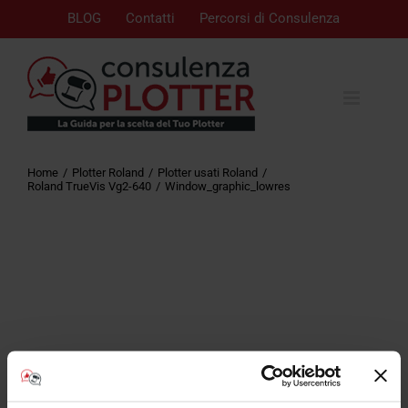
BLOG
Contatti
Percorsi di Consulenza
Home
Plotter Roland
Plotter usati Roland
Roland TrueVis Vg2-640
Window_graphic_lowres