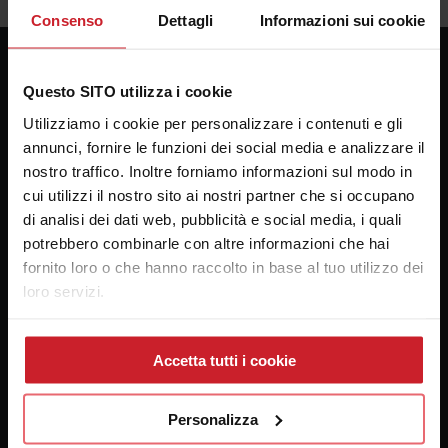
Consenso
Dettagli
Informazioni sui cookie
Questo SITO utilizza i cookie
Consulenza Plotter
Utilizziamo i cookie per personalizzare i contenuti e gli
Presso la sede della Bosco forniture Grafiche s.a.s.
annunci, fornire le funzioni dei social media e analizzare il
Via Principe di Paternò 174
nostro traffico. Inoltre forniamo informazioni sul modo in
90145 Palermo
cui utilizzi il nostro sito ai nostri partner che si occupano
di analisi dei dati web, pubblicità e social media, i quali
email:
alebosco@consulenzaplotter.it
potrebbero combinarle con altre informazioni che hai
Cellulare:
3347247609
fornito loro o che hanno raccolto in base al tuo utilizzo dei
loro servizi.
Pre-Consulenza
Accetta tutti i cookie
Percorsi di Consulenza
Plotter Roland
Personalizza