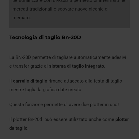
personalizzare con BN-20D ti permetto di affermarti nel
mercati tradizionali e scovare nuove nicchie di
mercato.
Tecnologia di taglio Bn-20D
La BN-20D permette di tagliare automaticamente adesivi
e transfer grazie al
sistema di taglio integrato
.
Il
carrello di taglio
rimane attaccato alla testa di taglio
mentre taglia la grafica date creata.
Questa funzione permette di avere due plotter in uno!
Il plotter Bn-20d può essere utilizzato anche come
plotter
da taglio
.