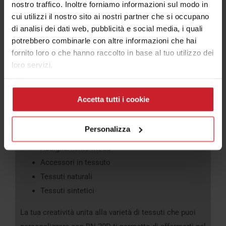
nostro traffico. Inoltre forniamo informazioni sul modo in
cui utilizzi il nostro sito ai nostri partner che si occupano
Quali prodotti puoi stampare?
di analisi dei dati web, pubblicità e social media, i quali
potrebbero combinarle con altre informazioni che hai
La stampa
DTF è molto versatile
e ti da la possibilità
fornito loro o che hanno raccolto in base al tuo utilizzo dei
di stampare su molti Tessuti
loro servizi.
Ecco un elenco delle principali famiglie
Accetta tutti i cookie
T-shirt
Borse in Tessuto
Personalizza
Abbigliamento sportivo
Abbigliamento moda
Accessori in tessuto
Tessuti naturali
Tessuti sintetici
La tua creatività unita alla varietà di tessuti che puoi