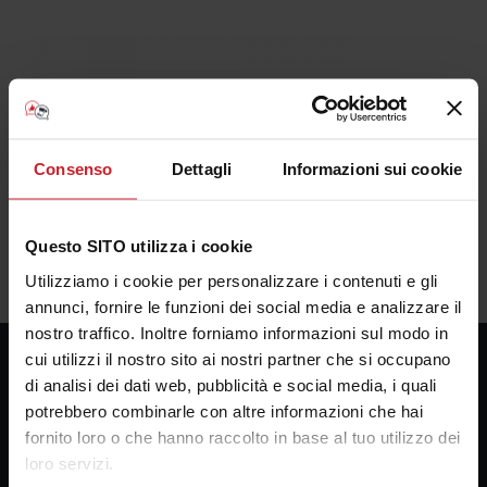
Consenso
Dettagli
Informazioni sui cookie
Questo SITO utilizza i cookie
Utilizziamo i cookie per personalizzare i contenuti e gli
annunci, fornire le funzioni dei social media e analizzare il
nostro traffico. Inoltre forniamo informazioni sul modo in
cui utilizzi il nostro sito ai nostri partner che si occupano
di analisi dei dati web, pubblicità e social media, i quali
potrebbero combinarle con altre informazioni che hai
Consulenza Plotter
fornito loro o che hanno raccolto in base al tuo utilizzo dei
Presso la sede della Bosco forniture Grafiche s.a.s.
loro servizi.
Via Principe di Paternò 174