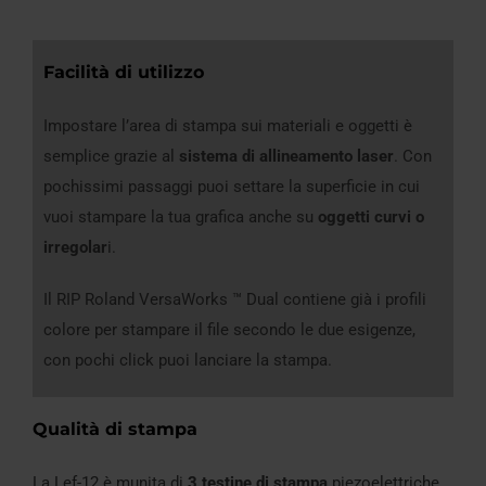
Facilità di utilizzo
Impostare l’area di stampa sui materiali e oggetti è
semplice grazie al
sistema di allineamento laser
. Con
pochissimi passaggi puoi settare la superficie in cui
vuoi stampare la tua grafica anche su
oggetti curvi o
irregolar
i.
Il RIP Roland VersaWorks ™ Dual contiene già i profili
colore per stampare il file secondo le due esigenze,
con pochi click puoi lanciare la stampa.
Qualità di stampa
La Lef-12 è munita di
3 testine di stampa
piezoelettriche