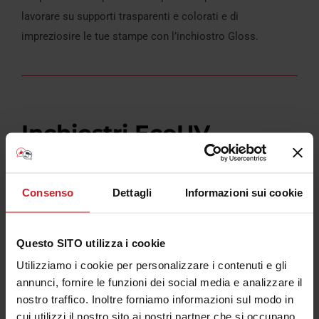
lavorare su supporti trasparenti e colorati e di
impreziosire le tue stampe con l’inchiostro Gloss.
Inchiostri EcoUV
Consenso
Dettagli
Informazioni sui cookie
Questo SITO utilizza i cookie
Utilizziamo i cookie per personalizzare i contenuti e gli
annunci, fornire le funzioni dei social media e analizzare il
nostro traffico. Inoltre forniamo informazioni sul modo in
Gli inchiostri ECO-UV garantiscono
stampe con un alto
cui utilizzi il nostro sito ai nostri partner che si occupano