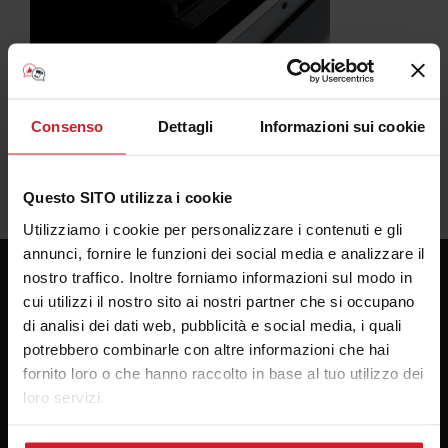
Consenso
Dettagli
Informazioni sui cookie
Questo SITO utilizza i cookie
Utilizziamo i cookie per personalizzare i contenuti e gli
annunci, fornire le funzioni dei social media e analizzare il
nostro traffico. Inoltre forniamo informazioni sul modo in
cui utilizzi il nostro sito ai nostri partner che si occupano
Consulenza Plotter
di analisi dei dati web, pubblicità e social media, i quali
Presso la sede della Bosco forniture Grafiche s.a.s.
potrebbero combinarle con altre informazioni che hai
fornito loro o che hanno raccolto in base al tuo utilizzo dei
Via Principe di Paternò 174
loro servizi.
90145 Palermo
email:
alebosco@consulenzaplotter.it