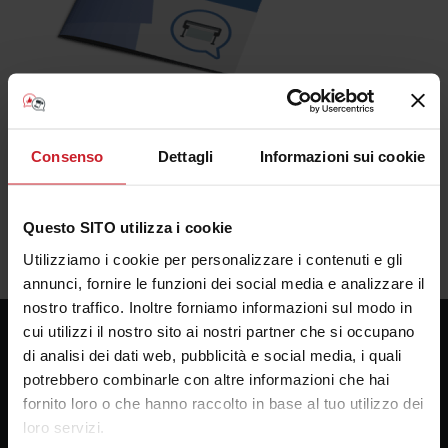
Consenso
Dettagli
Informazioni sui cookie
Questo SITO utilizza i cookie
Utilizziamo i cookie per personalizzare i contenuti e gli
annunci, fornire le funzioni dei social media e analizzare il
nostro traffico. Inoltre forniamo informazioni sul modo in
cui utilizzi il nostro sito ai nostri partner che si occupano
di analisi dei dati web, pubblicità e social media, i quali
potrebbero combinarle con altre informazioni che hai
Consulenza Plotter
fornito loro o che hanno raccolto in base al tuo utilizzo dei
Presso la sede della Bosco forniture Grafiche s.a.s.
loro servizi.
Via Principe di Paternò 174