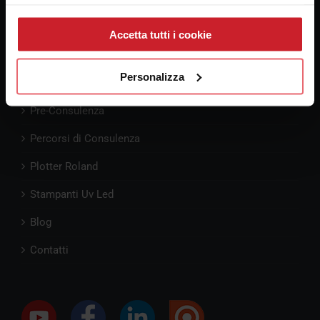
90145 Palermo
email:
alebosco@consulenzaplotter.it
Accetta tutti i cookie
Cellulare:
3347247609
Personalizza
Pre-Consulenza
Percorsi di Consulenza
Plotter Roland
Stampanti Uv Led
Blog
Contatti