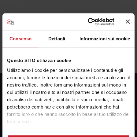
Consenso
Dettagli
Informazioni sui cookie
Questo SITO utilizza i cookie
Utilizziamo i cookie per personalizzare i contenuti e gli
annunci, fornire le funzioni dei social media e analizzare il
nostro traffico. Inoltre forniamo informazioni sul modo in
cui utilizzi il nostro sito ai nostri partner che si occupano
Consulenza Plotter
di analisi dei dati web, pubblicità e social media, i quali
Presso la sede della Bosco forniture Grafiche s.a.s.
potrebbero combinarle con altre informazioni che hai
fornito loro o che hanno raccolto in base al tuo utilizzo dei
Via Principe di Paternò 174
loro servizi.
90145 Palermo
email:
alebosco@consulenzaplotter.it