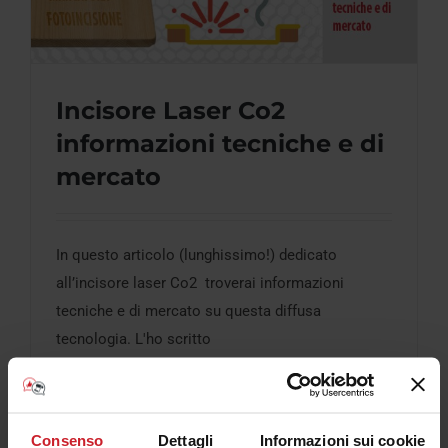
Incisore Laser Co2
informazioni tecniche e di
Incisore Laser Co2 informazioni tecniche
mercato
e di mercato
In questo articolo (lunghissimo!) dedicato
all’incisore laser Co2 troverai informazioni
tecniche e di mercato su questa diffusa
tecnologia. L'ho scritto
Continua a leggere
Consenso
Dettagli
Informazioni sui cookie