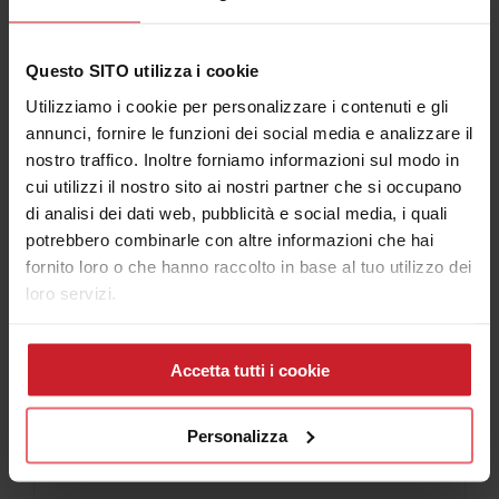
Questo SITO utilizza i cookie
Utilizziamo i cookie per personalizzare i contenuti e gli
Iscriviti al Canale Youtube Consulenza Plotter
annunci, fornire le funzioni dei social media e analizzare il
nostro traffico. Inoltre forniamo informazioni sul modo in
cui utilizzi il nostro sito ai nostri partner che si occupano
di analisi dei dati web, pubblicità e social media, i quali
potrebbero combinarle con altre informazioni che hai
fornito loro o che hanno raccolto in base al tuo utilizzo dei
Articolo più letti
loro servizi.
Popolari
Accetta tutti i cookie
Cosa scegliere tra Stampante per Magliette
Personalizza
e Plotter da stampa e taglio
06 Aprile 2018