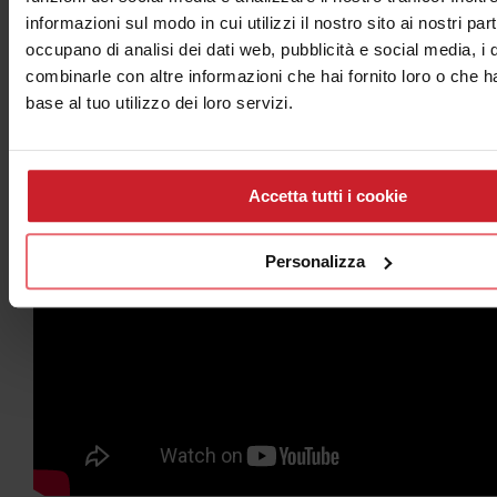
informazioni sul modo in cui utilizzi il nostro sito ai nostri par
Anche in questo caso vi consiglio di guardare il video
occupano di analisi dei dati web, pubblicità e social media, i 
sulla stampa delle cover con Roland Lef-200
combinarle con altre informazioni che hai fornito loro o che h
base al tuo utilizzo dei loro servizi.
Accetta tutti i cookie
Personalizza