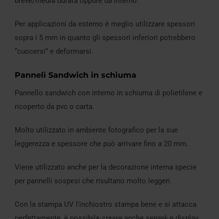
breve/media durata oppure da interno.
Per applicazioni da esterno è meglio utilizzare spessori
sopra i 5 mm in quanto gli spessori inferiori potrebbero
“cuocersi” e deformarsi.
Panneli Sandwich in schiuma
Pannello sandwich con interno in schiuma di polietilene e
ricoperto da pvc o carta.
Molto utilizzato in ambiente fotografico per la sue
leggerezza e spessore che può arrivare fino a 20 mm.
Viene utilizzato anche per la decorazione interna specie
per pannelli sospesi che risultano molto leggeri.
Con la stampa UV l’inchiostro stampa bene e si attacca
perfettamente, è possibile creare anche separè e display