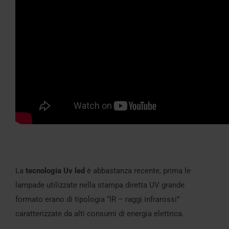
La
tecnologia Uv led
è abbastanza recente, prima le
lampade utilizzate nella stampa diretta UV grande
formato erano di tipologia “IR – raggi infrarossi”
caratterizzate da alti consumi di energia elettrica.