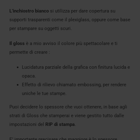
L’inchiostro bianco
si utilizza per dare copertura su
supporti trasparenti come il plexiglass, oppure come base
per stampare su oggetti scuri.
Il gloss
è a mio avviso il colore più spettacolare e ti
permette di creare :
Lucidatura parziale della grafica con finitura lucida e
opaca.
Effetto di rilievo chiamato embossing, per rendere
uniche le tue stampe.
Puoi decidere lo spessore che vuoi ottenere, in base agli
strati di Gloss che stamperai e viene gestito tutto dalle
impostazioni del
RIP di stampa
.
E’ importante precisare che maggiore è lo spessore