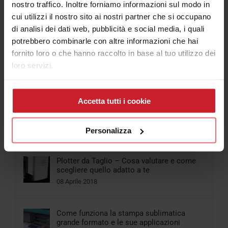
nostro traffico. Inoltre forniamo informazioni sul modo in
cui utilizzi il nostro sito ai nostri partner che si occupano
di analisi dei dati web, pubblicità e social media, i quali
Popolari
potrebbero combinarle con altre informazioni che hai
fornito loro o che hanno raccolto in base al tuo utilizzo dei
Cosa scegliere tra Stampante per Magliette
e Plotter da stampa e taglio
loro servizi.
06 Aprile 2018
Accetta tutti i cookie
Come funziona la Stampante UV Led
piccolo formato
29 Gennaio 2018
Personalizza
Plotter da Taglio – Cosa valutare e come
scegliere quello adatto a te
08 Aprile 2018
Come funziona la stampa sublimatica
grande formato e le sue applicazioni