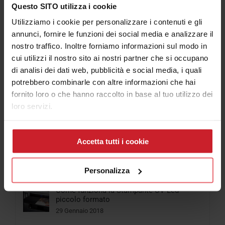
Questo SITO utilizza i cookie
Iscriviti al Canale Youtube Consulenza Plotter
Utilizziamo i cookie per personalizzare i contenuti e gli
annunci, fornire le funzioni dei social media e analizzare il
nostro traffico. Inoltre forniamo informazioni sul modo in
cui utilizzi il nostro sito ai nostri partner che si occupano
Articolo più letti
di analisi dei dati web, pubblicità e social media, i quali
potrebbero combinarle con altre informazioni che hai
fornito loro o che hanno raccolto in base al tuo utilizzo dei
loro servizi.
Popolari
Cosa scegliere tra Stampante per Magliette
Accetta tutti i cookie
e Plotter da stampa e taglio
06 Aprile 2018
Personalizza
Come funziona la Stampante UV Led
piccolo formato
29 Gennaio 2018