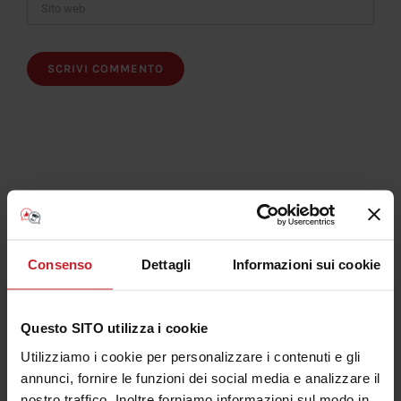
Iscriviti al Canale Youtube Consulenza Plotter
Consenso
Dettagli
Informazioni sui cookie
Questo SITO utilizza i cookie
Utilizziamo i cookie per personalizzare i contenuti e gli
Articolo più letti
annunci, fornire le funzioni dei social media e analizzare il
nostro traffico. Inoltre forniamo informazioni sul modo in