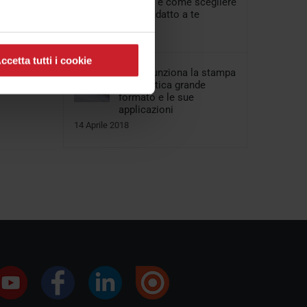
valutare e come scegliere
quello adatto a te
08 Aprile 2018
ccetta tutti i cookie
Come funziona la stampa
sublimatica grande
formato e le sue
applicazioni
14 Aprile 2018