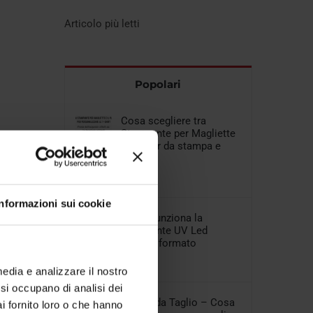
Articolo più letti
Popolari
Cosa scegliere tra
Stampante per Magliette
e Plotter da stampa e
taglio
06 Aprile 2018
Informazioni sui cookie
Come funziona la
Stampante UV Led
piccolo formato
29 Gennaio 2018
media e analizzare il nostro
e si occupano di analisi dei
Plotter da Taglio – Cosa
i fornito loro o che hanno