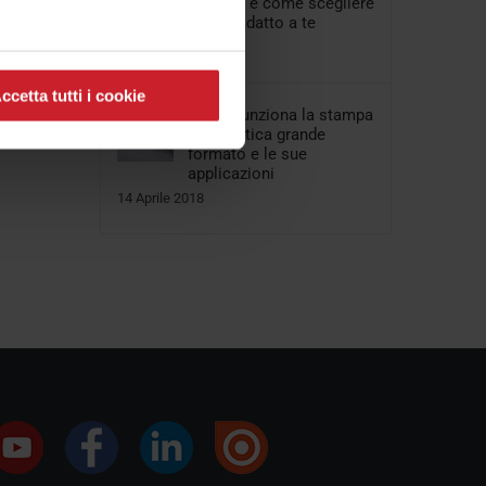
valutare e come scegliere
quello adatto a te
08 Aprile 2018
ccetta tutti i cookie
Come funziona la stampa
sublimatica grande
formato e le sue
applicazioni
14 Aprile 2018