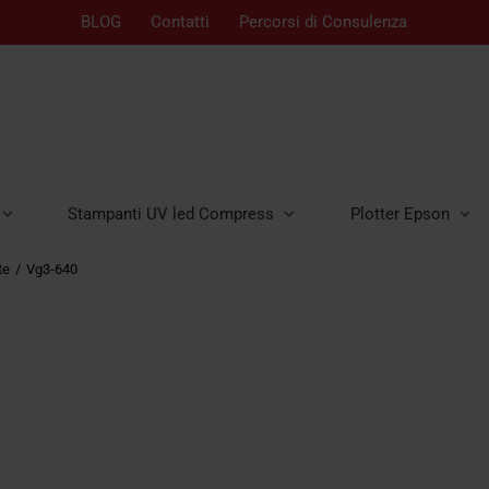
BLOG
Contatti
Percorsi di Consulenza
Stampanti UV led Compress
Plotter Epson
te
Vg3-640