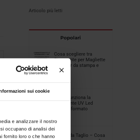
Articolo più letti
Popolari
Cosa scegliere tra
Stampante per Magliette
e Plotter da stampa e
taglio
06 Aprile 2018
Informazioni sui cookie
Come funziona la
Stampante UV Led
piccolo formato
29 Gennaio 2018
media e analizzare il nostro
e si occupano di analisi dei
Plotter da Taglio – Cosa
i fornito loro o che hanno