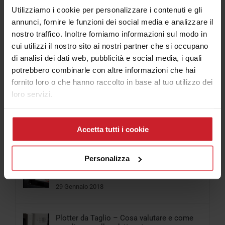
Utilizziamo i cookie per personalizzare i contenuti e gli
annunci, fornire le funzioni dei social media e analizzare il
nostro traffico. Inoltre forniamo informazioni sul modo in
Articolo più letti
cui utilizzi il nostro sito ai nostri partner che si occupano
di analisi dei dati web, pubblicità e social media, i quali
potrebbero combinarle con altre informazioni che hai
fornito loro o che hanno raccolto in base al tuo utilizzo dei
Popolari
loro servizi.
Cosa scegliere tra Stampante per Magliette
e Plotter da stampa e taglio
Accetta tutti i cookie
06 Aprile 2018
Personalizza
Come funziona la Stampante UV Led
piccolo formato
29 Gennaio 2018
Plotter da Taglio – Cosa valutare e come