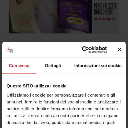
Personalizzare
bomboniere con la
Personalizzare bomboniere con la stampa
stampa UV
Consenso
Dettagli
Informazioni sui cookie
UV
Questo SITO utilizza i cookie
In questo articolo mi occuperò di illustrarti la
Utilizziamo i cookie per personalizzare i contenuti e gli
personalizzazione degli articoli da bomboniera e
annunci, fornire le funzioni dei social media e analizzare il
gadget per matrimonio tramite la stampa
nostro traffico. Inoltre forniamo informazioni sul modo in
cui utilizzi il nostro sito ai nostri partner che si occupano
Continua a leggere
di analisi dei dati web, pubblicità e social media, i quali