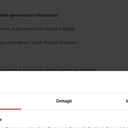
ultima generazione velocissimo
.
nte, è una macchina robusta e stabile.
so in evidenza i mq/h che può stampare.
ggiungere il nuovissimo plotter appena presentato?
cemente ma a bassissima risoluzione, la testina fa 1 solo
Dettagli
nno viste a molti metri di distanza.
a di loro e perché in molti casi
non è possibile fare una stampa all
e