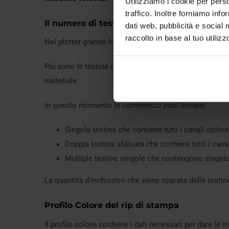
Utilizziamo i cookie per perso
traffico. Inoltre forniamo info
Il numero di testine di stampa
dati web, pubblicità e social 
raccolto in base al tuo utilizz
Nei plotter grande formato da 160 cm, possiamo avere
Più sono le testine di stampa maggiore è la velocità,
materiale.
In questo momento in commercio puoi trovare:
Singola testina che contiene tutti i canali colore
Doppia testina sfalsata che contiene tutti i cana
Multiple testine singole che contengono singolo
La quantità d’inchiostro che viene sparata dalle testin
Profilo Colore del rip di stampa
Il profilo colore contiene i dati necessari per dare le i