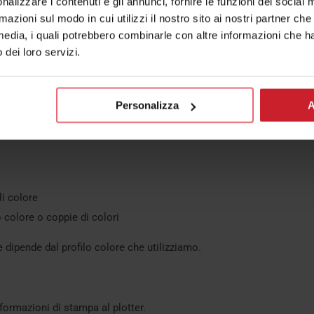
nalizzare i contenuti e gli annunci, fornire le funzioni dei social 
rmazioni sul modo in cui utilizzi il nostro sito ai nostri partner ch
media, i quali potrebbero combinarle con altre informazioni che ha
o dei loro servizi.
 una o più testine di stampa.
 perché
abbiamo più ugelli
che sparano gocce d’inchiostro sul
Personalizza
A
li colore
 colore o coppie di colori
e dipende dal profilo colore che utilizziamo.
nformazioni di stampa al plotter.