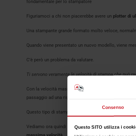
fondamentale per lo stampatore
Figuriamoci a chi non piacerebbe avere un
plotter di 
Una stampante grande formato molto veloce, normalme
Quando viene presentato un nuovo modello, viene mes
C’è però un problema da valutare.
Ti servono veramente le velocità di stampa che può ra
Con la velocità massima di stampa puoi stampare velo
passaggio ad una risoluzione molto bassa.
Consenso
Questo tipo di stampe è buona solo per grafiche che va
Vediamo ora quindi come gli elementi si intrecciano tr
Questo SITO utilizza i cooki
massima velocità.