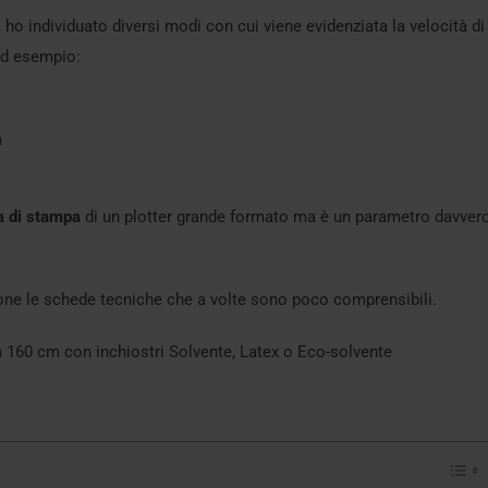
i, ho individuato diversi modi con cui viene evidenziata la velocità di
ad esempio:
à
a di stampa
di un plotter grande formato ma è un parametro davver
ezione le schede tecniche che a volte sono poco comprensibili.
a 160 cm con inchiostri Solvente, Latex o Eco-solvente