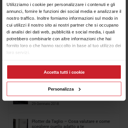
Utilizziamo i cookie per personalizzare i contenuti e gli
annunci, fornire le funzioni dei social media e analizzare il
nostro traffico. Inoltre forniamo informazioni sul modo in
Articolo più letti
cui utilizzi il nostro sito ai nostri partner che si occupano
di analisi dei dati web, pubblicità e social media, i quali
potrebbero combinarle con altre informazioni che hai
fornito loro o che hanno raccolto in base al tuo utilizzo dei
Popolari
loro servizi.
Cosa scegliere tra Stampante per Magliette
e Plotter da stampa e taglio
Accetta tutti i cookie
06 Aprile 2018
Personalizza
Come funziona la Stampante UV Led
piccolo formato
29 Gennaio 2018
Plotter da Taglio – Cosa valutare e come
scegliere quello adatto a te