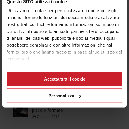
Iscriviti al Canale Youtube Consulenza Plotter
Questo SITO utilizza i cookie
Utilizziamo i cookie per personalizzare i contenuti e gli
annunci, fornire le funzioni dei social media e analizzare il
nostro traffico. Inoltre forniamo informazioni sul modo in
cui utilizzi il nostro sito ai nostri partner che si occupano
Articolo più letti
di analisi dei dati web, pubblicità e social media, i quali
potrebbero combinarle con altre informazioni che hai
fornito loro o che hanno raccolto in base al tuo utilizzo dei
loro servizi.
Popolari
Cosa scegliere tra Stampante per Magliette
Accetta tutti i cookie
e Plotter da stampa e taglio
06 Aprile 2018
Personalizza
Come funziona la Stampante UV Led
piccolo formato
29 Gennaio 2018