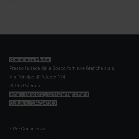
Consulenza Plotter
Presso la sede della Bosco forniture Grafiche s.a.s.
Via Principe di Paternò 174
90145 Palermo
email:
alebosco@consulenzaplotter.it
Cellulare:
3347247609
Pre-Consulenza