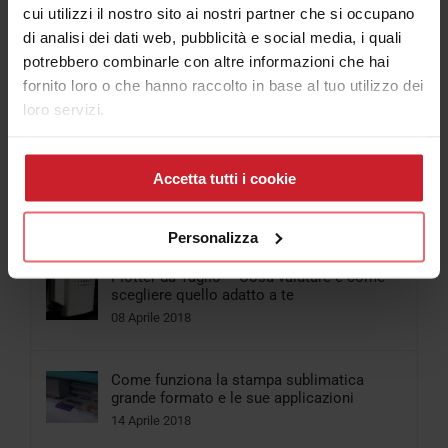
cui utilizzi il nostro sito ai nostri partner che si occupano
Popolari
di analisi dei dati web, pubblicità e social media, i quali
potrebbero combinarle con altre informazioni che hai
Cosa scegliere tra Stampante per Magliette
fornito loro o che hanno raccolto in base al tuo utilizzo dei
e Plotter da stampa e taglio
loro servizi.
06 Aprile 2018
Come funziona la Stampante UV Led
Accetta tutti i cookie
piccolo formato
29 Gennaio 2018
Personalizza
Plotter da Taglio – Cosa valutare e come
scegliere quello adatto a te
08 Aprile 2018
Come funziona la stampa sublimatica
grande formato e le sue applicazioni
14 Aprile 2018