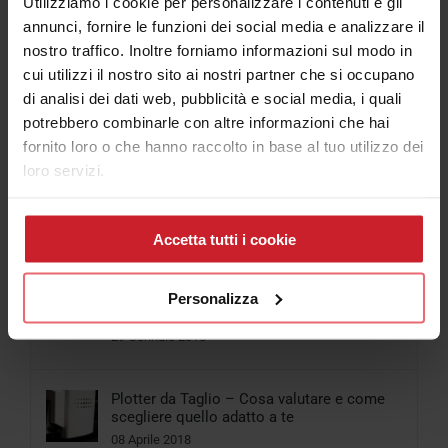
Utilizziamo i cookie per personalizzare i contenuti e gli
annunci, fornire le funzioni dei social media e analizzare il
nostro traffico. Inoltre forniamo informazioni sul modo in
Articolo più letti
cui utilizzi il nostro sito ai nostri partner che si occupano
di analisi dei dati web, pubblicità e social media, i quali
potrebbero combinarle con altre informazioni che hai
Popolari
fornito loro o che hanno raccolto in base al tuo utilizzo dei
loro servizi.
Cosa scegliere tra Stampante per Magliette
e Plotter da stampa e taglio
06 Aprile 2018
Accetta tutti i cookie
Come funziona la Stampante UV Led
Personalizza
piccolo formato
29 Gennaio 2018
Plotter da Taglio – Cosa valutare e come
scegliere quello adatto a te
08 Aprile 2018