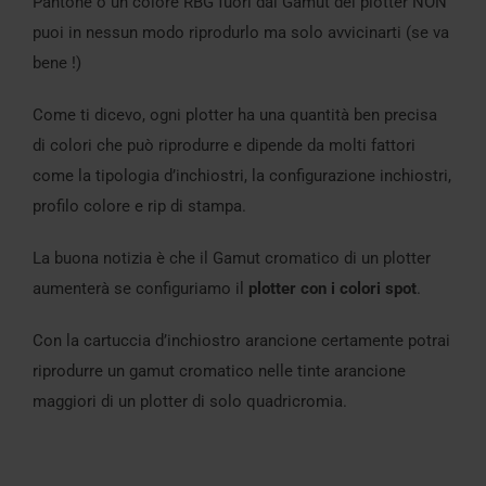
Pantone o un colore RBG fuori dal Gamut del plotter NON
puoi in nessun modo riprodurlo ma solo avvicinarti (se va
bene !)
Come ti dicevo, ogni plotter ha una quantità ben precisa
di colori che può riprodurre e dipende da molti fattori
come la tipologia d’inchiostri, la configurazione inchiostri,
profilo colore e rip di stampa.
La buona notizia è che il Gamut cromatico di un plotter
aumenterà se configuriamo il
plotter con i colori spot
.
Con la cartuccia d’inchiostro arancione certamente potrai
riprodurre un gamut cromatico nelle tinte arancione
maggiori di un plotter di solo quadricromia.