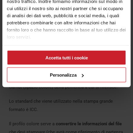
nostro traffico. Inoltre forniamo informazioni sul modo in
Percettivo
cui utilizzi il nostro sito ai nostri partner che si occupano
di analisi dei dati web, pubblicità e social media, i quali
Saturazione
potrebbero combinarle con altre informazioni che hai
Colorimetrico Relativo
fornito loro o che hanno raccolto in base al tuo utilizzo dei
Colorimetrico Assoluto
loro servizi.
A seconda di quello che selezioniamo nel Rip otterremo
un risultato diverso.
Accetta tutti i cookie
Il profilo colore
Personalizza
Il profilo colore è un file che contiene informazioni sul
Gamut (spazio colore) della periferica a cui si riferisce.
Lo standard che viene utilizzato nella stampa grande
formato è ICC.
Il profilo colore serve a
convertire le informazioni del file
che devi stampare (che avrà come riferimento di partenza